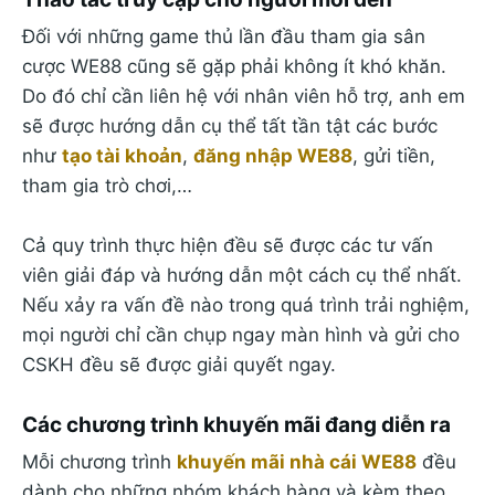
Đối với những game thủ lần đầu tham gia sân
cược WE88 cũng sẽ gặp phải không ít khó khăn.
Do đó chỉ cần liên hệ với nhân viên hỗ trợ, anh em
sẽ được hướng dẫn cụ thể tất tần tật các bước
như
tạo tài khoản
,
đăng nhập WE88
, gửi tiền,
tham gia trò chơi,…
Cả quy trình thực hiện đều sẽ được các tư vấn
viên giải đáp và hướng dẫn một cách cụ thể nhất.
Nếu xảy ra vấn đề nào trong quá trình trải nghiệm,
mọi người chỉ cần chụp ngay màn hình và gửi cho
CSKH đều sẽ được giải quyết ngay.
Các chương trình khuyến mãi đang diễn ra
Mỗi chương trình
khuyến mãi nhà cái WE88
đều
dành cho những nhóm khách hàng và kèm theo