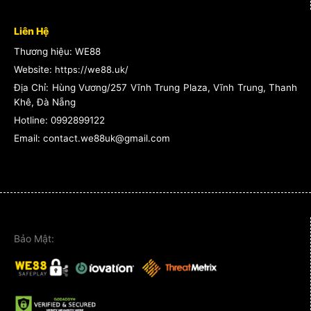
Liên Hệ
Thương hiệu: WE88
Website:
https://we88.uk/
Địa Chỉ:
Hùng Vương/257 Vĩnh Trung Plaza, Vĩnh Trung, Thanh
Khê, Đà Nẵng
Hotline:
0992899122
Email: contact.we88uk@gmail.com
Bảo Mật: