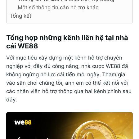
Một số thông tin cần hỗ trợ khác
Tổng kết
Tổng hợp những kênh liên hệ tại nhà
cái WE88
Với mục tiêu xây dựng một kênh hỗ trợ chuyên
nghiệp với đầy đủ công năng, nhà cược WE88 đã
không ngừng nỗ lực cải tiến mỗi ngày. Tham gia
vào sân chơi chúng tôi, anh em có thể kết nối với
các nhân viên hỗ trợ thông qua hai kênh chính sau
đây: