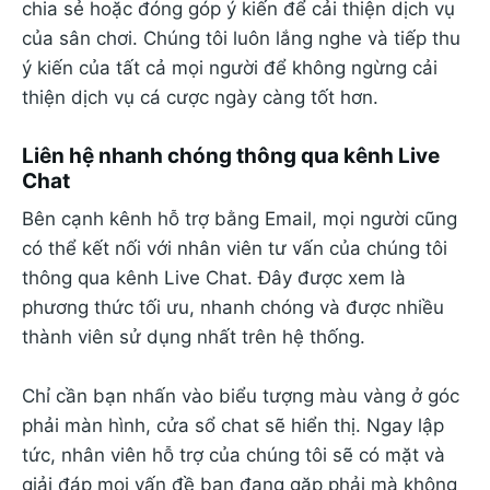
chia sẻ hoặc đóng góp ý kiến để cải thiện dịch vụ
của sân chơi. Chúng tôi luôn lắng nghe và tiếp thu
ý kiến của tất cả mọi người để không ngừng cải
thiện dịch vụ cá cược ngày càng tốt hơn.
Liên hệ nhanh chóng thông qua kênh Live
Chat
Bên cạnh kênh hỗ trợ bằng Email, mọi người cũng
có thể kết nối với nhân viên tư vấn của chúng tôi
thông qua kênh Live Chat. Đây được xem là
phương thức tối ưu, nhanh chóng và được nhiều
thành viên sử dụng nhất trên hệ thống.
Chỉ cần bạn nhấn vào biểu tượng màu vàng ở góc
phải màn hình, cửa sổ chat sẽ hiển thị. Ngay lập
tức, nhân viên hỗ trợ của chúng tôi sẽ có mặt và
giải đáp mọi vấn đề bạn đang gặp phải mà không