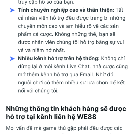
truy cập hồ sơ của bạn.
Tính chuyên nghiệp cao và thân thiện:
Tất
cả nhân viên hỗ trợ đều được trang bị những
chuyên môn cao và am hiểu rõ về các sản
phẩm cá cược. Không những thế, bạn sẽ
được nhân viên chúng tôi hỗ trợ bằng sự vui
vẻ và niềm nở nhất.
Nhiều kênh hỗ trợ trên hệ thống:
Không chỉ
dừng lại ở mỗi kênh Live Chat, nhà cược cũng
mở thêm kênh hỗ trợ qua Email. Nhờ đó,
người chơi có thêm nhiều sự lựa chọn để kết
nối với chúng tôi.
Những thông tin khách hàng sẽ được
hỗ trợ tại kênh liên hệ WE88
Mọi vấn đề mà game thủ gặp phải đều được các