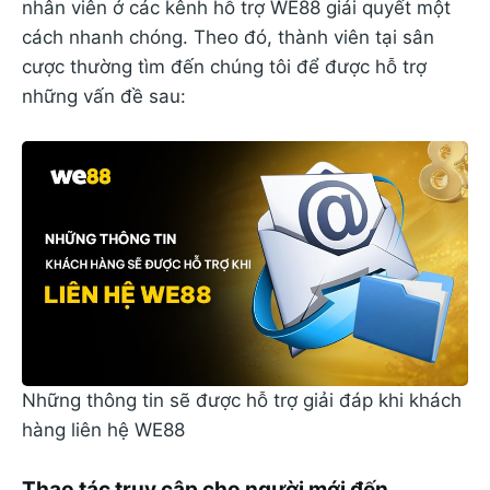
nhân viên ở các kênh hỗ trợ WE88 giải quyết một
cách nhanh chóng. Theo đó, thành viên tại sân
cược thường tìm đến chúng tôi để được hỗ trợ
những vấn đề sau:
Những thông tin sẽ được hỗ trợ giải đáp khi khách
hàng liên hệ WE88
Thao tác truy cập cho người mới đến