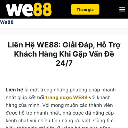
Nhảy
Tìm
Tham gia
đến
kiếm
We88
nội
cho:
dung
Liên Hệ WE88: Giải Đáp, Hỗ Trợ
Khách Hàng Khi Gặp Vấn Đề
24/7
Liên hệ
là một trong những phương pháp nhanh
nhất giúp kết nối
trang cược WE88
với khách
hàng của mình. Với mong muốn các thành viên
được hỗ trợ nhanh nhất, nhà cược đã nâng cấp
kênh chat với nhiều tính năng ưu việt. Cùng tìm