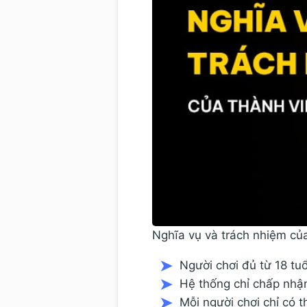
Nghĩa vụ và trách nhiệm củ
Người chơi đủ từ 18 tu
Hệ thống chỉ chấp nhận
Mỗi người chơi chỉ có 