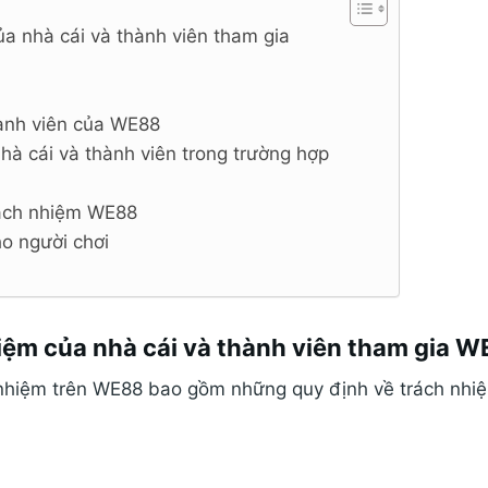
ủa nhà cái và thành viên tham gia
hành viên của WE88
hà cái và thành viên trong trường hợp
rách nhiệm WE88
ho người chơi
iệm của nhà cái và thành viên tham gia 
 nhiệm trên WE88 bao gồm những quy định về trách nhi