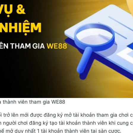
a thành viên tham gia WE88
ổi trở lên mới được đăng ký mở tài khoản tham gia chơi 
 người chơi đăng ký tạo tài khoản thành viên khi cung c
thể mở duy nhất 1 tài khoản thành viên tại sàn cược.