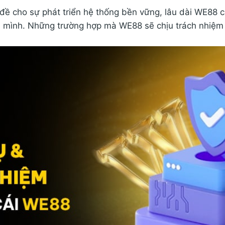
n đề cho sự phát triển hệ thống bền vững, lâu dài WE88 
a mình. Những trường hợp mà WE88 sẽ chịu trách nhiệ