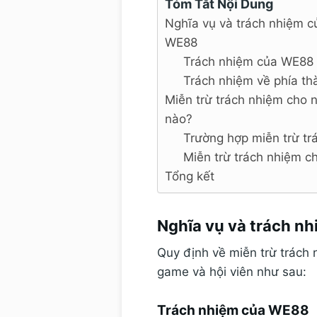
Tóm Tắt Nội Dung
Nghĩa vụ và trách nhiệm c
WE88
Trách nhiệm của WE88
Trách nhiệm về phía t
Miễn trừ trách nhiệm cho n
nào?
Trường hợp miễn trừ t
Miễn trừ trách nhiệm c
Tổng kết
Nghĩa vụ và trách nh
Quy định về miễn trừ trách
game và hội viên như sau:
Trách nhiệm của WE88