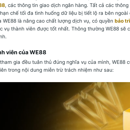
88
, các thông tin giao dịch ngân hàng. Tất cả các thông 
ạn chế tối đa tình huống dữ liệu bị tiết lộ ra bên ngoài
 WE88 là nâng cao chất lượng dịch vụ, có quyền
bảo tr
ục vụ thành viên được tốt nhất. Thông thường WE88 sẽ 
nh.
ành viên của WE88
tham gia đều tuân thủ đúng nghĩa vụ của mình, WE88 
iên trong nội dung miễn trừ trách nhiệm như sau: