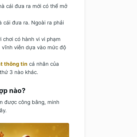
à cái đưa ra mới có thể mở
 cái đưa ra. Ngoài ra phải
i chơi có hành vi vi phạm
n vĩnh viễn dựa vào mức độ
t thông tin
cá nhân của
 thứ 3 nào khác.
hợp nào?
àn được công bằng, minh
ây.