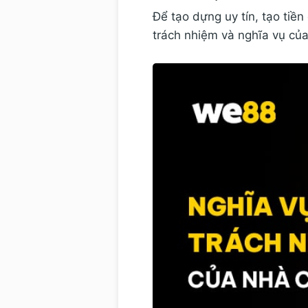
Để tạo dựng uy tín, tạo tiề
trách nhiệm và nghĩa vụ củ