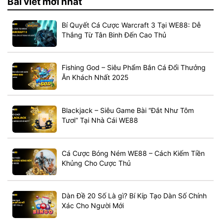
Bài viết mới nhất
Bí Quyết Cá Cược Warcraft 3 Tại WE88: Dễ
Thắng Từ Tân Binh Đến Cao Thủ
Fishing God – Siêu Phẩm Bắn Cá Đổi Thưởng
Ăn Khách Nhất 2025
Blackjack – Siêu Game Bài “Đắt Như Tôm
Tươi” Tại Nhà Cái WE88
Cá Cược Bóng Ném WE88 – Cách Kiếm Tiền
Khủng Cho Cược Thủ
Dàn Đề 20 Số Là gì? Bí Kíp Tạo Dàn Số Chính
Xác Cho Người Mới