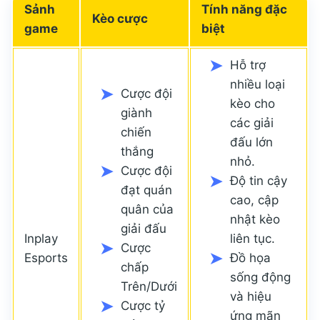
Sảnh
Tính năng đặc
Kèo cược
game
biệt
Hỗ trợ
nhiều loại
Cược đội
kèo cho
giành
các giải
chiến
đấu lớn
thắng
nhỏ.
Cược đội
Độ tin cậy
đạt quán
cao, cập
quân của
nhật kèo
giải đấu
Inplay
liên tục.
Cược
Esports
Đồ họa
chấp
sống động
Trên/Dưới
và hiệu
Cược tỷ
ứng mãn