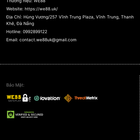
Thương hiệu: WE88
Website:
https://we88.uk/
Địa Chỉ:
Hùng Vương/257 Vĩnh Trung Plaza, Vĩnh Trung, Thanh
Khê, Đà Nẵng
Hotline:
0992899122
Email: contact.we88uk@gmail.com
Bảo Mật: