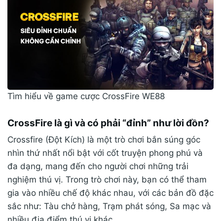
Tìm hiểu về game cược CrossFire WE88
CrossFire là gì và có phải “đỉnh” như lời đồn?
Crossfire (Đột Kích) là một trò chơi bắn súng góc
nhìn thứ nhất nổi bật với cốt truyện phong phú và
đa dạng, mang đến cho người chơi những trải
nghiệm thú vị. Trong trò chơi này, bạn có thể tham
gia vào nhiều chế độ khác nhau, với các bản đồ đặc
sắc như: Tàu chở hàng, Trạm phát sóng, Sa mạc và
nhiều địa điểm thú vị khác.