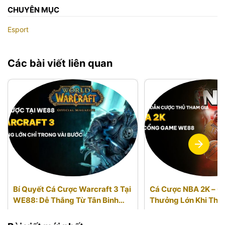
CHUYÊN MỤC
Esport
Các bài viết liên quan
Bí Quyết Cá Cược Warcraft 3 Tại
Cá Cược NBA 2K – C
WE88: Dễ Thắng Từ Tân Binh
Thưởng Lớn Khi Tham
Đến Cao Thủ
Nhà Cái WE88