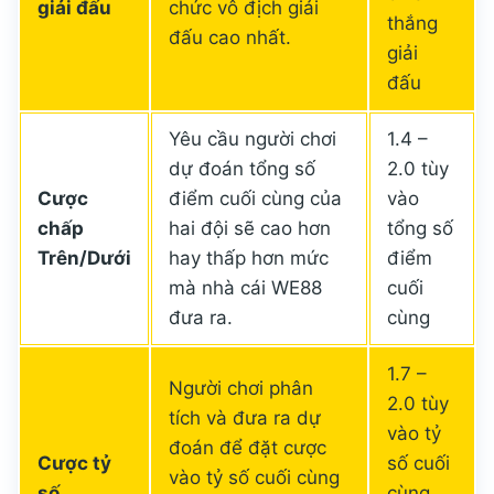
giải đấu
chức vô địch giải
thắng
đấu cao nhất.
giải
đấu
Yêu cầu người chơi
1.4 –
dự đoán tổng số
2.0 tùy
Cược
điểm cuối cùng của
vào
chấp
hai đội sẽ cao hơn
tổng số
Trên/Dưới
hay thấp hơn mức
điểm
mà nhà cái WE88
cuối
đưa ra.
cùng
1.7 –
Người chơi phân
2.0 tùy
tích và đưa ra dự
vào tỷ
đoán để đặt cược
Cược tỷ
số cuối
vào tỷ số cuối cùng
số
cùng