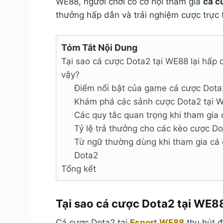
WE88, người chơi có cơ hội tham gia
cá c
thưởng hấp dẫn và trải nghiệm cược trực 
Tóm Tắt Nội Dung
Tại sao cá cược Dota2 tại WE88 lại hấp
vậy?
Điểm nổi bật của game cá cược Dota
Khám phá các sảnh cược Dota2 tại 
Các quy tắc quan trọng khi tham gia
Tỷ lệ trả thưởng cho các kèo cược Do
Từ ngữ thường dùng khi tham gia cá
Dota2
Tổng kết
Tại sao cá cược Dota2 tại WE88
Cá cược Dota2 tại
Esport WE88
thu hút đ