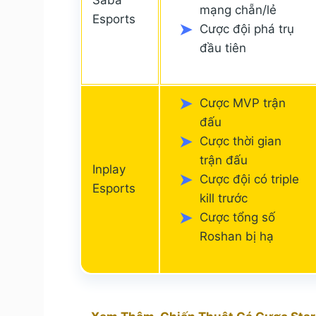
mạng chẵn/lẻ
Esports
Cược đội phá trụ
đầu tiên
Cược MVP trận
đấu
Cược thời gian
trận đấu
Inplay
Cược đội có triple
Esports
kill trước
Cược tổng số
Roshan bị hạ