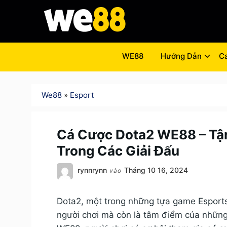
Nhảy
Tìm
đến
kiếm
nội
cho:
dung
WE88
Hướng Dẫn
C
We88
»
Esport
Cá Cược Dota2 WE88 – Tậ
Trong Các Giải Đấu
rynnrynn
Tháng 10 16, 2024
vào
Dota2, một trong những tựa game Esports n
người chơi mà còn là tâm điểm của những 