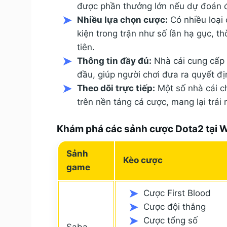
được phần thưởng lớn nếu dự đoán 
Nhiều lựa chọn cược:
Có nhiều loại
kiện trong trận như số lần hạ gục, th
tiên.
Thông tin đầy đủ:
Nhà cái cung cấp t
đầu, giúp người chơi đưa ra quyết đ
Theo dõi trực tiếp:
Một số nhà cái ch
trên nền tảng cá cược, mang lại trải n
Khám phá các sảnh cược Dota2 tại
Sảnh
Kèo cược
game
Cược First Blood
Cược đội thắng
Cược tổng số
Saba