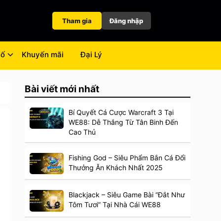
Tham gia
Đăng nhập
Số
Khuyến mãi
Đại Lý
Bài viết mới nhất
Bí Quyết Cá Cược Warcraft 3 Tại
WE88: Dễ Thắng Từ Tân Binh Đến
Cao Thủ
Fishing God – Siêu Phẩm Bắn Cá Đổi
Thưởng Ăn Khách Nhất 2025
Blackjack – Siêu Game Bài “Đắt Như
Tôm Tươi” Tại Nhà Cái WE88