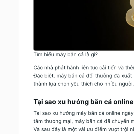
Tìm hiểu máy bắn cá là gì?
Các nhà phát hành liên tục cải tiến và th
Đặc biệt, máy bắn cá đổi thưởng đã xuất hi
thành lựa chọn yêu thích cho nhiều người.
Tại sao xu hướng bắn cá online
Tại sao xu hướng máy bắn cá online ngày cà
tâm thương mại, máy bắn cá đã chuyển m
Và sau đây là một vài ưu điểm vượt trội 