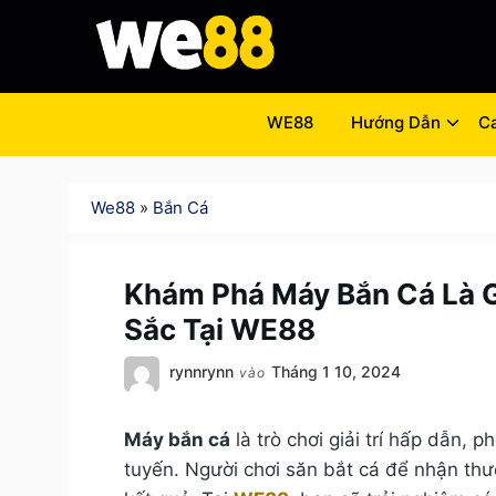
Nhảy
Tìm
đến
kiếm
nội
cho:
dung
WE88
Hướng Dẫn
C
We88
»
Bắn Cá
Khám Phá Máy Bắn Cá Là G
Sắc Tại WE88
rynnrynn
Tháng 1 10, 2024
vào
Máy bắn cá
là trò chơi giải trí hấp dẫn, 
tuyến. Người chơi săn bắt cá để nhận thư