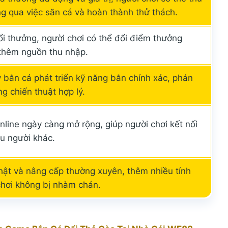
g qua việc săn cá và hoàn thành thử thách.
ổi thưởng, người chơi có thể đổi điểm thưởng
o thêm nguồn thu nhập.
 bắn cá phát triển kỹ năng bắn chính xác, phản
g chiến thuật hợp lý.
line ngày càng mở rộng, giúp người chơi kết nối
ều người khác.
hật và nâng cấp thường xuyên, thêm nhiều tính
chơi không bị nhàm chán.