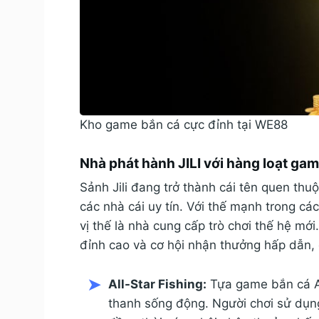
Kho game bắn cá cực đỉnh tại WE88
Nhà phát hành JILI với hàng loạt ga
Sảnh Jili đang trở thành cái tên quen thu
các nhà cái uy tín. Với thế mạnh trong cá
vị thế là nhà cung cấp trò chơi thế hệ mới.
đỉnh cao và cơ hội nhận thưởng hấp dẫn,
All-Star Fishing:
Tựa game bắn cá Al
thanh sống động. Người chơi sử dụng