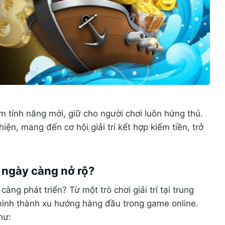
êm tính năng mới, giữ cho người chơi luôn hứng thú.
ện, mang đến cơ hội giải trí kết hợp kiếm tiền, trở
 ngày càng nở rộ?
ng phát triển? Từ một trò chơi giải trí tại trung
ình thành xu hướng hàng đầu trong game online.
như: